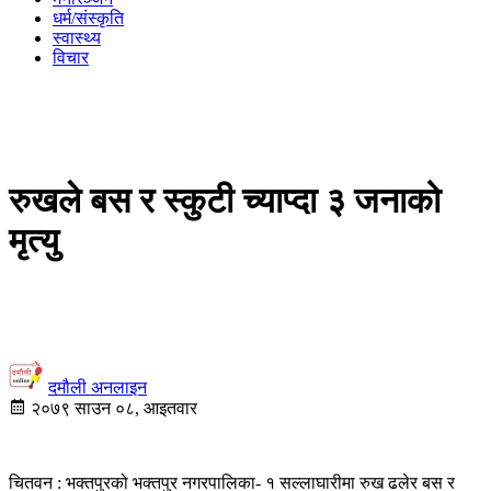
धर्म/संस्कृति
स्वास्थ्य
विचार
रुखले बस र स्कुटी च्याप्दा ३ जनाको
मृत्यु
दमौली अनलाइन
२०७९ साउन ०८, आइतवार
चितवन : भक्तपुरको भक्तपुर नगरपालिका- १ सल्लाघारीमा रुख ढलेर बस र