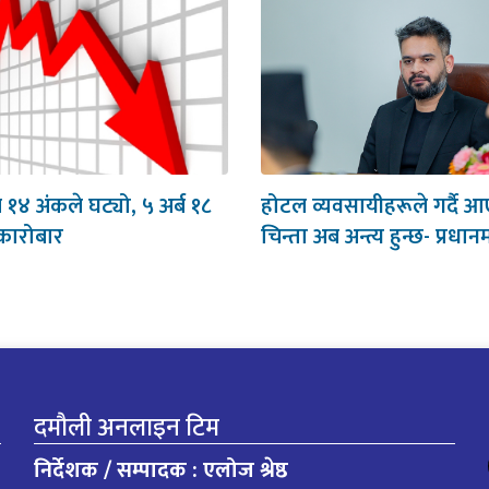
ब १४ अंकले घट्यो, ५ अर्ब १८
होटल व्यवसायीहरूले गर्दै 
कारोबार
चिन्ता अब अन्त्य हुन्छ- प्रधानम
दमौली अनलाइन टिम
निर्देशक / सम्पादक : एलोज श्रेष्ठ