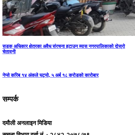
सडक अधिकार क्षेत्रका अवैध संरचना हटाउन व्यास नगरपालिकाको दोस्रो
चेतावनी
नेप्से करिब १४ अंकले घट्यो, ५ अर्ब १८ करोडको कारोबार
सम्पर्क
दमौली अनलाइन मिडिया
सूचना विभाग दर्ता नं. : २८४२-२०७८/७९