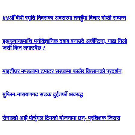
४४औँ बीपी स्मृति दिवसका अवसरमा तनहुँमा विचार गोष्ठी सम्पन्न
इङ्ग्ल्यान्डमाथि मनोवैज्ञानिक दबाब बनाउदै अर्जेन्टिना, गाढा निलो
जर्सी किन लगाउदैछ ?
माइतीघर मण्डलामा टमाटर सडकमा फालेर किसानको प्रदर्शन
मुग्लिन-नारायणगढ सडक दुईतर्फी अवरुद्ध
रोनाल्डो अझै पोर्चुगल टिमको योजनामा छन्- प्रशिक्षक जिसस