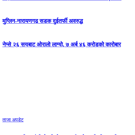
मुग्लिन-नारायणगढ सडक दुईतर्फी अवरुद्ध
नेप्से २६ सयबाट ओरालो लाग्यो, ७ अर्ब ४६ करोडको कारोबार
ताजा अपडेट