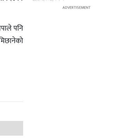
थापाले पनि
ामिछानेको