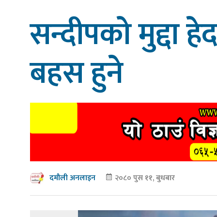
सन्दीपको मुद्दा हेर्
बहस हुने
२०८० पुस ११, बुधबार
दमौली अनलाइन