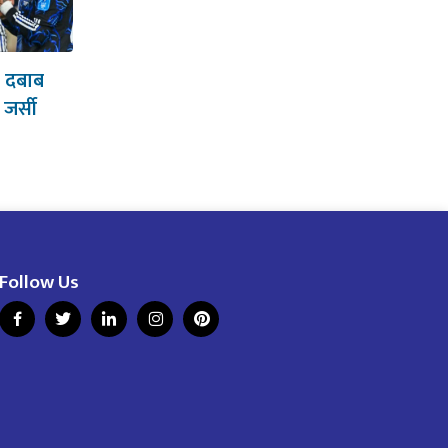
क दबाब
 जर्सी
Follow Us