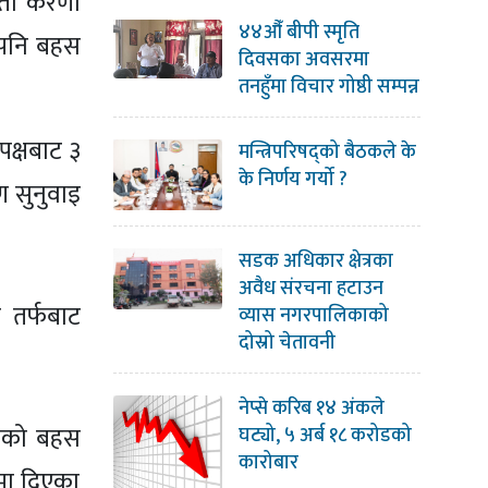
्ती करणी
४४औँ बीपी स्मृति
र पनि बहस
दिवसका अवसरमा
तनहुँमा विचार गोष्ठी सम्पन्न
क्षबाट ३
मन्त्रिपरिषद्को बैठकले के
के निर्णय गर्यो ?
 सुनुवाइ
सडक अधिकार क्षेत्रका
अवैध संरचना हटाउन
 तर्फबाट
व्यास नगरपालिकाको
दोस्रो चेतावनी
नेप्से करिब १४ अंकले
यीको बहस
घट्यो, ५ अर्ब १८ करोडको
कारोबार
ामा दिएका