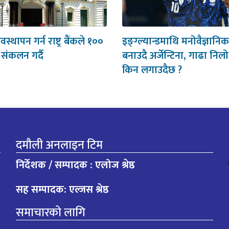
स्थापन गर्न राष्ट्र बैंकले १००
इङ्ग्ल्यान्डमाथि मनोवैज्ञानि
प संकलन गर्दै
बनाउदै अर्जेन्टिना, गाढा निलो
किन लगाउदैछ ?
दमौली अनलाइन टिम
निर्देशक / सम्पादक : एलोज श्रेष्ठ
सह सम्पादक: एल्जस श्रेष्ठ
समाचारको लागि