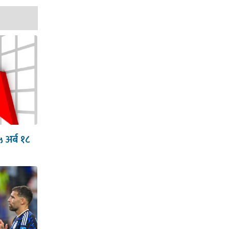
५ अर्ब १८