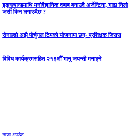
इङ्ग्ल्यान्डमाथि मनोवैज्ञानिक दबाब बनाउदै अर्जेन्टिना, गाढा निलो
जर्सी किन लगाउदैछ ?
रोनाल्डो अझै पोर्चुगल टिमको योजनामा छन्- प्रशिक्षक जिसस
विविध कार्यक्रमसहित २१३औँ भानु जयन्ती मनाइने
ताजा अपडेट