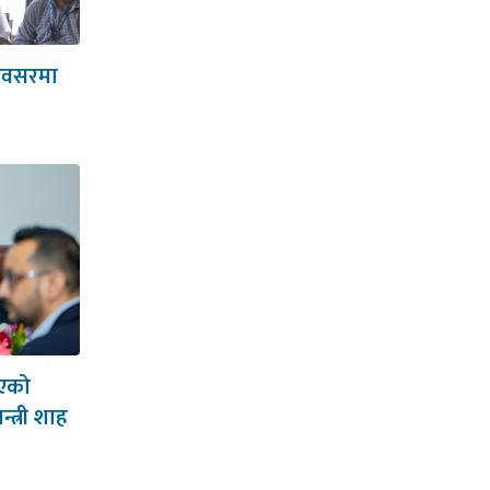
 अवसरमा
आएको
न्त्री शाह