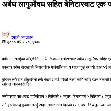
अबैध लागुऔषध सहित बेनिटारबाट एक 
दमौली अनलाइन
२०८० मंसिर २०, बुधबार
दमौली : तनहुँकाे आँबुखैरेनी गाउँपालिका-४ बेनीटारबाट अबैध लागुऔषध सहित ए
पक्राउ पर्नेमा गोरखाको सिरानचोक गाउँपालिका -२ थालाजुङ् स्थायी वतन भई ह
मुग्लिन तर्फबाट आँबुखैरेनी तर्फ पैदल आउदै गरेको शंका लागि शरीर खान तलास
खॉणले जानकारी दिए ।
उनीहरूको साथबाट डाईजोपाम २ मिलिको ९ एम्पुल, फेनारागन २ मिलिको ८ एम्पुल 
उनीहरु विरुद्ध बुधवार तनहुँ अदालतबाट सात दिनकाे म्याद थप गरि अनुसन्धान का