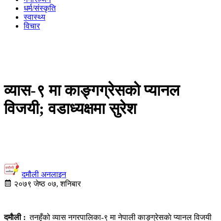
धर्म/संस्कृति
स्वास्थ्य
विचार
व्यास-९ मा काङ्गग्रेसकाे प्यानल
विजयी; वडाध्यक्षमा सुरेश
दमौली अनलाइन
२०७९ जेष्ठ ०७, शनिबार
दमाैली :
तनहुँको व्यास नगरपालिका-९ मा नेपाली काङ्ग्रेसकाे प्यानल विजयी