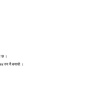
ो छ ।
७४ रन नै बनायो ।