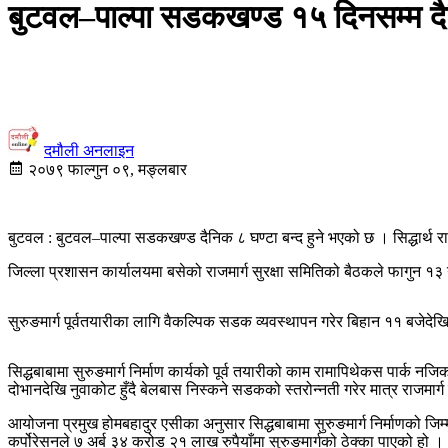
बुटवल–पाल्पा सडकखण्ड १५ दिनसम्म दैनि
दमौली अनलाइन
२०७९ फाल्गुन ०९, मङ्लबार
बुटवल : बुटवल–पाल्पा सडकखण्ड दैनिक ८ घण्टा बन्द हुने भएको छ । सिद्धार्थ 
जिल्ला प्रशासन कार्यालयमा बसेको राजमार्ग सुरक्षा समितिको बैठकले फागुन १३ गते
सुरुङमार्ग पूर्वतयारीका लागि वैकल्पिक सडक व्यवस्थापन गरेर बिहान ११ बजेदे
सिद्धबाबामा सुरुङमार्ग निर्माण कार्यको पूर्व तयारीको काम रामापिथेकस पार्क नज
दोभानदेखि नुवाकोट हुँदै बेलबास निस्कने सडकको स्तरोन्नती गरेर मात्र राजमार्ग
आयोजना प्रमुख होमबहादुर एसीका अनुसार सिद्धबाबामा सुरुङमार्ग निर्माणको जिम
कर्पोरेसनले ७ अर्ब ३४ करोड २१ लाख रुपैयाँमा सुरुङमार्गको ठेक्का पाएको हो ।