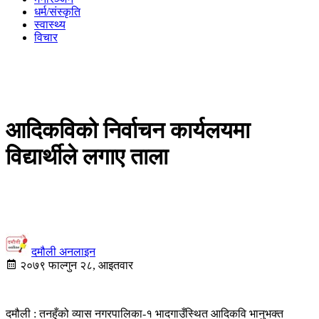
धर्म/संस्कृति
स्वास्थ्य
विचार
आदिकविको निर्वाचन कार्यलयमा
विद्यार्थीले लगाए ताला
दमौली अनलाइन
२०७९ फाल्गुन २८, आइतवार
दमौली : तनहुँको व्यास नगरपालिका-१ भादगाउँस्थित आदिकवि भानुभक्त