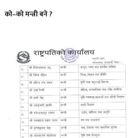
काे–काे मन्त्री बने ?