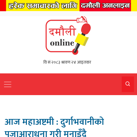
आज महाअष्टमी : दुर्गाभवानीको
पूजाआराधना गरी मनाइँदै