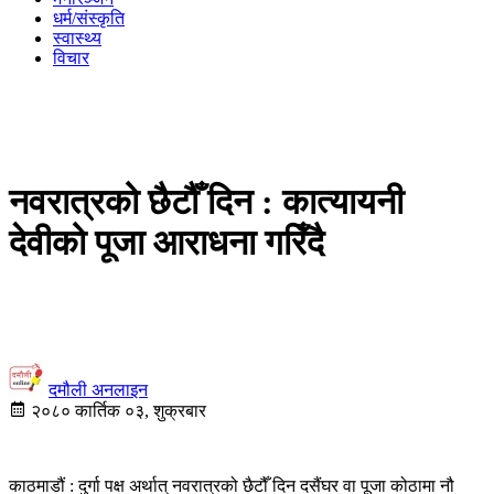
धर्म/संस्कृति
स्वास्थ्य
विचार
नवरात्रको छैटौँ दिन : कात्यायनी
देवीको पूजा आराधना गरिँदै
दमौली अनलाइन
२०८० कार्तिक ०३, शुक्रबार
काठमाडौं : दुर्गा पक्ष अर्थात् नवरात्रको छैटौँ दिन दसैंघर वा पूजा कोठामा नौ