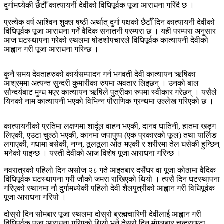
दुर्गामध्येकी छैटौँ कात्यायनी देवीको विधिपूर्वक पूजा आराधना गरिँदै छ ।
प्रत्येक वर्ष आश्विन शुक्ल षष्ठी अर्थात् दुर्गा पक्षको छैटौँ दिन कात्यायनी देवीको
विधिपूर्वक पूजा आराधना गर्ने वैदिक सनातनी परम्परा छ । यही परम्परा अनुसार
आज घटस्थापना गरेको स्थलमा षोडशोपचारले विधिपूर्वक कात्यायनी देवीको
आह्वान गरी पूजा आराधना गरिन्छ ।
कुनै समय देवताहरुको कार्यसम्पादन गर्न भगवती देवी कात्यायन ऋषिका
आश्रममा अत्यन्त सुन्दरी कुमारीका रुपमा अवतार लिइछन् । उनको बाल
सौन्दर्यबाट मुग्ध भएर कात्यायन ऋषिले पुत्रीका रुपमा स्वीकार गरेछन् । यसैले
यिनको नाम कात्यायनी भएको विभिन्न पौराणिक ग्रन्थमा उल्लेख गरिएको छ ।
कात्यायनीको प्रतिमा लक्षणमा शार्दूल वाहन भएकी, दानव घातिनी, हातमा खड्ग
लिएकी, एउटा चुल्ठो भएकी, कानमा जपापुष्प (एक प्रकारको फूल) तथा यार्लिङ
लगाएकी, गधामा बसेकी, नग्न, ठूलठूला ओठ भएकी र शरीरमा तेल घसेकी हुन्छिन्
भनेको पाइन्छ । यस्ती देवीको आज विशेष पूजा आराधना गरिन्छ ।
नवरात्रको पहिलो दिन असोज २८ गते आइतबार दसैँघर वा पूजा कोठामा वैदिक
विधिपूर्वक घटस्थापना गरी जौको जमरा राखिएको थियो । त्यसै दिन घटस्थापना
गरिएको स्थानमा नौ दुर्गामध्येकी पहिलो देवी शैलपुत्रीको आह्वान गरी विधिपूर्वक
पूजा आराधना गरियो ।
दोस्रो दिन सोमबार पूजा स्थलमा दोस्रो ब्रह्मचारिणी देवीलाई आह्वान गरी
विधिपूर्वक पूजा आराधना गरिएको थियो भने तेस्रो दिन मंगलबार चन्द्रघण्टा