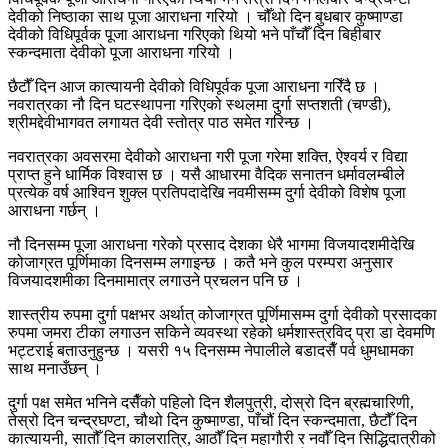
देवीको निष्ठाका साथ पूजा आराधना गरियो । चौँथो दिन बुधबार कुष्माण्डा
देवीको विधिपूर्वक पूजा आराधना गरिएको थियो भने पाँचौँ दिन बिहीबार
स्कन्दमाता देवीको पूजा आराधना गरियो ।
छैटौँ दिन आज कात्यायनी देवीको विधिपूर्वक पूजा आराधना गरिँदै छ ।
नवरात्रका नौ दिन घटस्थापना गरिएको स्थलमा दुर्गा सप्तशती (चण्डी),
श्रीमद्देवीभागवत लगायत देवी स्तोत्र पाठ समेत गरिन्छ ।
नवरात्रका अवसरमा देवीको आराधना गरी पूजा गरेमा शक्ति, ऐश्वर्य र विद्या
प्राप्त हुने धार्मिक विश्वास छ । यसै आधारमा वैदिक सनातन धर्मावलम्बीले
प्रत्येक वर्ष आश्विन शुक्ल प्रतिपदादेखि नवमीसम्म दुर्गा देवीको विशेष पूजा
आराधना गर्छन् ।
नौ दिनसम्म पूजा आराधना गरेको प्रसाद देशका धेरै भागमा विजयादशमीदेखि
कोजाग्रत पूर्णिमाका दिनसम्म लगाइन्छ । कतै भने कुल परम्परा अनुसार
विजयादशमीका दिनमामात्र लगाउने प्रचलन पनि छ ।
शास्त्रीय रुपमा दुर्गा पक्षभर अर्थात् कोजाग्रत पूर्णिमासम्म दुर्गा देवीको प्रसादका
रुपमा जमरा टीका लगाउन सकिने व्यवस्था रहेको धर्मशास्त्रविद् प्रा डा देवमणि
भट्टराई बताउनुहुन्छ । यसरी १५ दिनसम्म नेपालीले बडादसैँ पर्व धुमधामका
साथ मनाउँछन् ।
दुर्गा पक्ष समेत भनिने दसैँको पहिलो दिन शैलपुत्री, दोस्रो दिन ब्रह्मचारिणी,
तेस्रो दिन चन्द्रघण्टा, चौथो दिन कुष्माण्डा, पाँचौं दिन स्कन्दमाता, छैटौँ दिन
कात्यायनी, सातौँ दिन कालरात्रि, आठौँ दिन महागौरी र नवौँ दिन सिद्धिदात्रीको