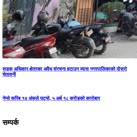
सडक अधिकार क्षेत्रका अवैध संरचना हटाउन व्यास नगरपालिकाको दोस्रो
चेतावनी
नेप्से करिब १४ अंकले घट्यो, ५ अर्ब १८ करोडको कारोबार
सम्पर्क