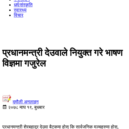
धर्म/संस्कृति
स्वास्थ्य
विचार
प्रधानमन्त्री देउवाले नियुक्त गरे भाषण
विज्ञमा गजुरेल
दमौली अनलाइन
२०७८ माघ १९, बुधबार
प्रधानमन्त्री शेरबहादुर देउवा बैटकमा होस् कि सार्वजनिक मञ्चहरुमा होस्,