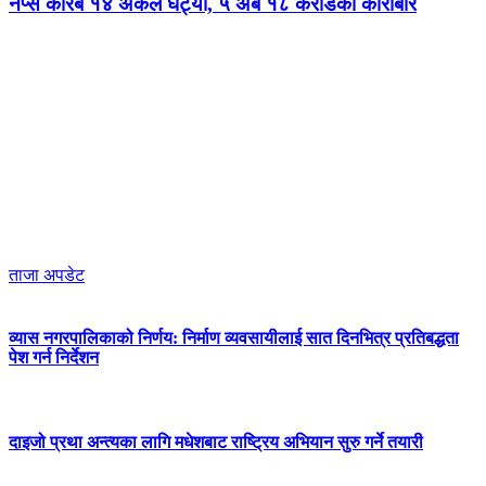
नेप्से करिब १४ अंकले घट्यो, ५ अर्ब १८ करोडको कारोबार
ताजा अपडेट
व्यास नगरपालिकाको निर्णय: निर्माण व्यवसायीलाई सात दिनभित्र प्रतिबद्धता
पेश गर्न निर्देशन
दाइजो प्रथा अन्त्यका लागि मधेशबाट राष्ट्रिय अभियान सुरु गर्ने तयारी