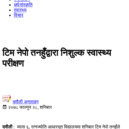
धर्म/संस्कृति
स्वास्थ्य
विचार
टिम नेपो तनहुँद्वारा निशुल्क स्वास्थ्य
परीक्षण
दमौली अनलाइन
२०७८ फाल्गुन २८, शनिबार
दमौली
: व्यास ६, रत्नज्योति आधारभुत विद्यालयमा शनिबार टिम नेपो तनहुँले