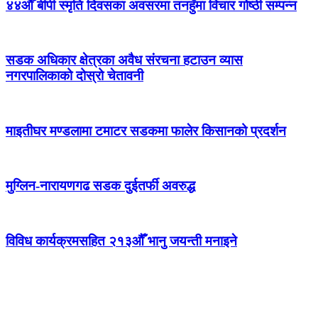
४४औँ बीपी स्मृति दिवसका अवसरमा तनहुँमा विचार गोष्ठी सम्पन्न
सडक अधिकार क्षेत्रका अवैध संरचना हटाउन व्यास
नगरपालिकाको दोस्रो चेतावनी
माइतीघर मण्डलामा टमाटर सडकमा फालेर किसानको प्रदर्शन
मुग्लिन-नारायणगढ सडक दुईतर्फी अवरुद्ध
विविध कार्यक्रमसहित २१३औँ भानु जयन्ती मनाइने