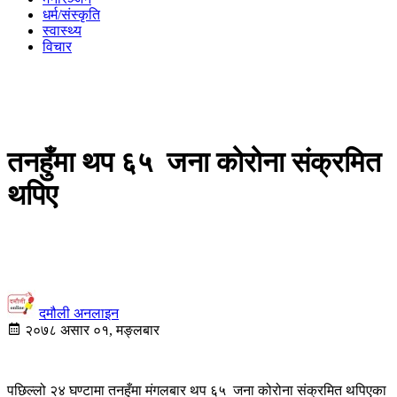
धर्म/संस्कृति
स्वास्थ्य
विचार
तनहुँमा थप ६५ जना कोरोना संक्रमित
थपिए
दमौली अनलाइन
२०७८ असार ०१, मङ्लबार
पछिल्लो २४ घण्टामा तनहुँमा मंगलबार
थप ६५ जना कोरोना संक्रमित थपिएका