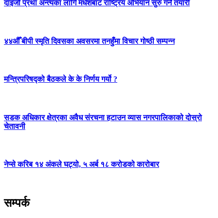
दाइजो प्रथा अन्त्यका लागि मधेशबाट राष्ट्रिय अभियान सुरु गर्ने तयारी
४४औँ बीपी स्मृति दिवसका अवसरमा तनहुँमा विचार गोष्ठी सम्पन्न
मन्त्रिपरिषद्को बैठकले के के निर्णय गर्यो ?
सडक अधिकार क्षेत्रका अवैध संरचना हटाउन व्यास नगरपालिकाको दोस्रो
चेतावनी
नेप्से करिब १४ अंकले घट्यो, ५ अर्ब १८ करोडको कारोबार
सम्पर्क