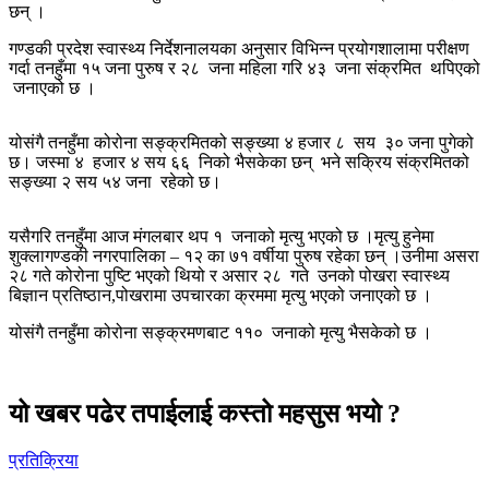
छन् ।
गण्डकी प्रदेश स्वास्थ्य निर्देशनालयका अनुसार विभिन्न प्रयोगशालामा परीक्षण
गर्दा तनहुँमा १५ जना पुरुष र २८ जना महिला गरि ४३ जना संक्रमित थपिएको
जनाएको छ ।
योसंगै तनहुँमा कोरोना सङ्क्रमितको सङ्ख्या ४ हजार ८ सय ३० जना पुगेको
छ। जस्मा ४ हजार ४ सय ६६ निको भैसकेका छन् भने सक्रिय संक्रमितको
सङ्ख्या २ सय ५४ जना रहेको छ।
यसैगरि तनहुँमा आज मंगलबार थप १ जनाको मृत्यु भएको छ ।मृत्यु हुनेमा
शुक्लागण्डकी नगरपालिका – १२ का ७१ वर्षीया पुरुष रहेका छन् ।उनीमा असरा
२८ गते कोरोना पुष्टि भएको थियो र असार २८ गते उनको पोखरा स्वास्थ्य
बिज्ञान प्रतिष्ठान,पोखरामा उपचारका क्रममा मृत्यु भएको जनाएको छ ।
योसंगै तनहुँमा कोरोना सङ्क्रमणबाट ११० जनाको मृत्यु भैसकेको छ ।
यो खबर पढेर तपाईलाई कस्तो महसुस भयो ?
प्रतिक्रिया