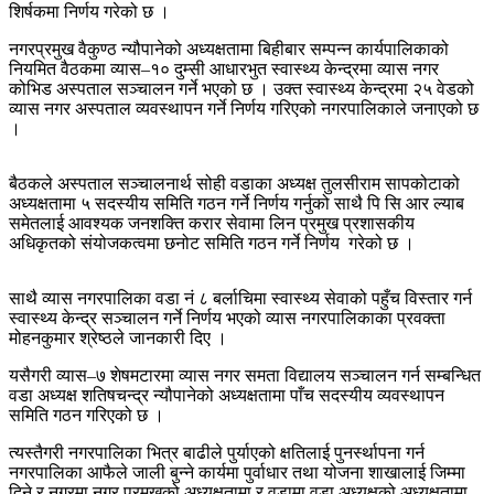
शिर्षकमा
निर्णय गरेको छ ।
नगरप्रमुख वैकुण्ठ न्यौपानेको अध्यक्षतामा बिहीबार सम्पन्न कार्यपालिकाको
नियमित वैठकमा व्यास–१० दुम्सी आधारभुत स्वास्थ्य केन्द्रमा व्यास नगर
कोभिड अस्पताल सञ्चालन गर्ने भएको छ । उक्त स्वास्थ्य केन्द्रमा २५ वेडको
व्यास नगर अस्पताल व्यवस्थापन गर्ने निर्णय गरिएको नगरपालिकाले जनाएको छ
।
बैठकले अस्पताल सञ्चालनार्थ सोही वडाका अध्यक्ष तुलसीराम सापकोटाको
अध्यक्षतामा ५ सदस्यीय समिति गठन गर्ने निर्णय गर्नुको साथै पि सि आर ल्याब
समेतलाई आवश्यक जनशक्ति करार सेवामा लिन प्रमुख प्रशासकीय
अधिकृतको संयोजकत्वमा छनोट समिति गठन गर्ने निर्णय गरेको छ ।
साथै व्यास नगरपालिका वडा नं ८ बर्लाचिमा स्वास्थ्य सेवाको पहुँच विस्तार गर्न
स्वास्थ्य केन्द्र सञ्चालन गर्ने निर्णय भएको व्यास नगरपालिकाका प्रवक्ता
मोहनकुमार श्रेष्ठले जानकारी दिए ।
यसैगरी व्यास–७ शेषमटारमा व्यास नगर समता विद्यालय सञ्चालन गर्न सम्बन्धित
वडा अध्यक्ष शतिषचन्द्र न्यौपानेको अध्यक्षतामा पाँच सदस्यीय व्यवस्थापन
समिति गठन गरिएको छ ।
त्यस्तैगरी नगरपालिका भित्र बाढीले पुर्याएको क्षतिलाई पुनर्स्थापना गर्न
नगरपालिका आफैले जाली बुन्ने कार्यमा पुर्वाधार तथा योजना शाखालाई जिम्मा
दिने र नगरमा नगर प्रमुखको अध्यक्षतामा र वडामा वडा अध्यक्षको अध्यक्षतामा