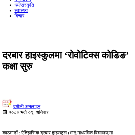
धर्म/संस्कृति
स्वास्थ्य
विचार
दरबार हाइस्कुलमा ‘रोवोटिक्स कोडिङ’
कक्षा सुरु
दमौली अनलाइन
२०८० भदौ ०९, शनिबार
काठमाडौं : ऐतिहासिक दरबार हाइस्कूल (भानु माध्यमिक विद्यालय)मा