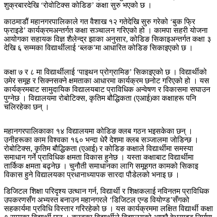
शुक्रबारदेखि ‘रोवोटिक्स कोडिङ’ कक्षा सुरु भएको छ ।
काठमाडौं महानगरपालिकाले गत वैशाख १२ गतेदेखि सुरु गरेको ‘बुक फ्रि
फ्राइडे’ कार्यक्रमअन्तर्गत कक्षा सञ्चालन गरिएको हो । कामपा सहरी योजना
आयोगका सहायक विज्ञ शैलेन्द्र झाका अनुसार, कोडिङ सिकाइअन्तर्गत कक्षा ३
देखि ६ सम्मका विद्यार्थीलाई ‘ब्लक’मा आधारित कोडिङ सिकाइएको छ ।
कक्षा ७ र ८ मा विद्यार्थीलाई ‘पाइथन प्रोग्रामिङ’ सिकाइएको छ । विद्यार्थीको
उमेर समूह र सिक्नसक्ने क्षमताका आधारमा कार्यक्रम छनोट गरिएको हो । यस
कार्यक्रमबाट सामुदायिक विद्यालयबाट प्राविधिक अन्वेषण र विकासमा सघाउन
पुग्नेछ । विद्यालयमा रोबोटिक्स, कृतिम बौद्धिकता (एआई)का कक्षाहरू पनि
चलिरहेका छन् ।
महानगरपालिकाका १४ विद्यालयमा कोडिङ क्लब गठन भइसकेका छन् ।
उनीहरूका काम विश्वका १६० भन्दा धेरै देशमा क्लब सञ्जालमा जोडिन्छ ।
रोबोटिक्स, कृतिम बौद्धिकता (एआई) र कोडिङ कक्षाले विद्यार्थीमा समस्या
समाधान गर्ने प्राविधिक क्षमता विकास हुनेछ । यस्ता कक्षाबाट विद्यार्थीमा
तार्किक क्षमता बढ्नेछ । चुनौती समाधानका लागि समूहगत कामको सिकाइ
विकास हुने विद्यालयका प्रधानाध्यापक सारदा पौडेलको भनाइ छ ।
डिजिटल शिक्षा परिदृश्य उत्थान गर्न, विद्यार्थी र शिक्षकलाई नविनतम प्राविधिक
उपकरणसँग अभ्यस्त बनाउन महानगरले ‘डिजिटल एन्ड वियोण्ड’सँगको
सहकार्यमा प्रविधि विस्तार गरिरहेको छ । यस कार्यक्रममा लक्षित विद्यार्थी कक्षा