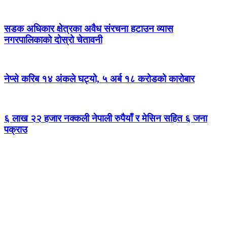
सडक अधिकार क्षेत्रका अवैध संरचना हटाउन व्यास
नगरपालिकाको दोस्रो चेतावनी
नेप्से करिब १४ अंकले घट्यो, ५ अर्ब १८ करोडको कारोबार
६ लाख २२ हजार नक्कली नेपाली रुपैयाँ र मेसिन सहित ६ जना
पक्राउ