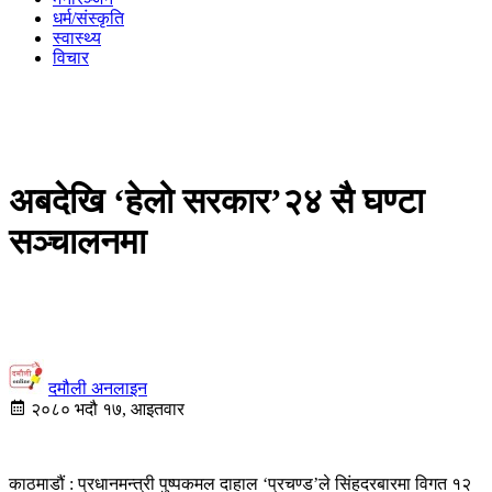
धर्म/संस्कृति
स्वास्थ्य
विचार
अबदेखि ‘हेलो सरकार’२४ सै घण्टा
सञ्चालनमा
दमौली अनलाइन
२०८० भदौ १७, आइतवार
काठमाडौं : प्रधानमन्त्री पुष्पकमल दाहाल ‘प्रचण्ड’ले सिंहदरबारमा विगत १२