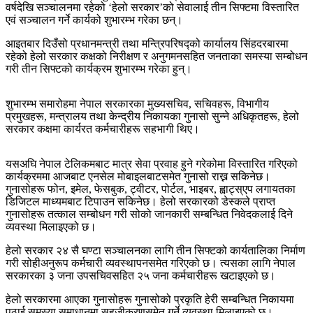
वर्षदेखि सञ्चालनमा रहेको ‘हेलो सरकार’को सेवालाई तीन सिफ्टमा विस्तारित
एवं सञ्चालन गर्ने कार्यको शुभारम्भ गरेका छन्।
आइतबार दिउँसो प्रधानमन्त्री तथा मन्त्रिपरिषद्को कार्यालय सिंहदरबारमा
रहेको हेलो सरकार कक्षको निरीक्षण र अनुगमनसहित जनताका समस्या सम्बोधन
गरी तीन सिफ्टको कार्यक्रम शुभारम्भ गरेका हुन्।
शुभारम्भ समारोहमा नेपाल सरकारका मुख्यसचिव, सचिवहरू, विभागीय
प्रमुखहरू, मन्त्रालय तथा केन्द्रीय निकायका गुनासो सुन्ने अधिकृतहरू, हेलो
सरकार कक्षमा कार्यरत कर्मचारीहरू सहभागी थिए।
यसअघि नेपाल टेलिकमबाट मात्र सेवा प्रवाह हुने गरेकोमा विस्तारित गरिएको
कार्यक्रममा आजबाट एनसेल मोबाइलबाटसमेत गुनासो राख्न सकिनेछ।
गुनासोहरू फोन, इमेल, फेसबुक, ट्वीटर, पोर्टल, भाइबर, ह्वाट्स्एप लगायतका
डिजिटल माध्यमबाट टिपाउन सकिनेछ। हेलो सरकारको डेस्कले प्राप्त
गुनासोहरू तत्काल सम्बोधन गरी सोको जानकारी सम्बन्धित निवेदकलाई दिने
व्यवस्था मिलाइएको छ।
हेलो सरकार २४ सै घण्टा सञ्चालनका लागि तीन सिफ्टको कार्यतालिका निर्माण
गरी सोहीअनुरूप कर्मचारी व्यवस्थापनसमेत गरिएको छ। त्यसका लागि नेपाल
सरकारका ३ जना उपसचिवसहित २५ जना कर्मचारीहरू खटाइएको छ।
हेलो सरकारमा आएका गुनासोहरू गुनासोको प्रकृति हेरी सम्बन्धित निकायमा
पठाई समस्या समाधानमा सहजीकरणसमेत गर्ने व्यवस्था मिलाइएको छ।