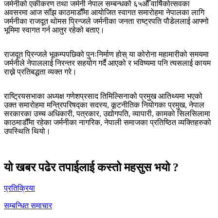
जर्मनीको एकीकरण तथा जर्मनी नेपाल सम्बन्धको ६५औँ वार्षिकोत्सवका
अवसरमा आज साँझ काठमाडौँमा आयोजित स्वागत समारोहमा नेपालका लागि
जर्मनीका राजदूत थोमस प्रिन्जले जर्मनीका जनता राष्ट्रपति पौडेललाई आफ्नो
भूमिमा स्वागत गर्न आतुर रहेको बताए।
राजदूत प्रिन्जले भूकम्पपछिको पुनःनिर्माण होस् या कोरोना महामारीको समयमा
जर्मनीले नेपाललाई निरन्तर सहयोग गर्दै आएको र भविष्यमा पनि त्यसलाई कायम
राख्ने प्रतिबद्धता व्यक्त गरे।
राष्ट्रियसभाका अध्यक्ष गणेशप्रसाद तिमिल्सिनाको प्रमुख आतिथ्यमा भएको
उक्त समारोहमा मन्त्रिपरिषद्का सदस्य, कूटनीतिक नियोगका प्रमुख, नेपाल
सरकारका उच्च अधिकारी, पत्रकार, उद्योगपति, व्यापारी, कामको सिलसिलामा
काठमाडौँमा रहेका जर्मनीका नागरिक, नेपाली समाजका प्रतिष्ठित व्यक्तिहरुको
उपस्थिति थियो।
यो खबर पढेर तपाईलाई कस्तो महसुस भयो ?
प्रतिक्रिया
सम्बन्धित समाचार