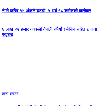
नेप्से करिब १४ अंकले घट्यो, ५ अर्ब १८ करोडको कारोबार
६ लाख २२ हजार नक्कली नेपाली रुपैयाँ र मेसिन सहित ६ जना
पक्राउ
ताजा अपडेट