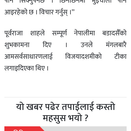
पनि सिक्नुपर्नेछ । छिनछिनमा भुइँचालो पनि
आइरहेको छ । विचार गर्नुस् ।”
पूर्वराजा शाहले सम्पूर्ण नेपालीमा बडादसैँको
शुभकामना दिए । उनले मंगलबारै
आमसर्वसाधारणलाई विजयादशमीको टीका
लगाइदिएका थिए ।
यो खबर पढेर तपाईलाई कस्तो
महसुस भयो ?