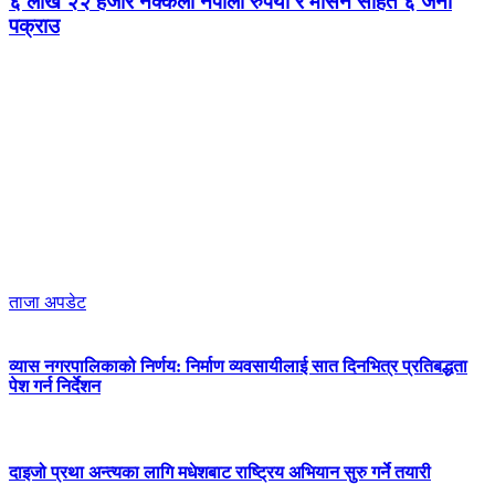
६ लाख २२ हजार नक्कली नेपाली रुपैयाँ र मेसिन सहित ६ जना
पक्राउ
ताजा अपडेट
व्यास नगरपालिकाको निर्णय: निर्माण व्यवसायीलाई सात दिनभित्र प्रतिबद्धता
पेश गर्न निर्देशन
दाइजो प्रथा अन्त्यका लागि मधेशबाट राष्ट्रिय अभियान सुरु गर्ने तयारी