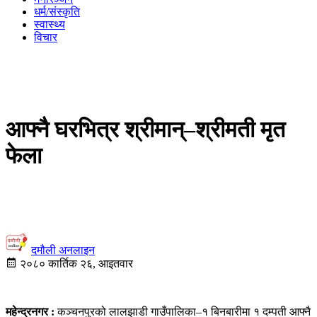
धर्म/संस्कृति
स्वास्थ्य
विचार
आफ्नै घरभित्र श्रीमान्–श्रीमती मृत
फेला
दमौली अनलाइन
२०८० कार्तिक २६, आइतवार
महेन्द्रनगर :
कञ्चनपुरको लालझाडी गाउँपालिका–१ बिनबारीमा १ दम्पती आफ्नै