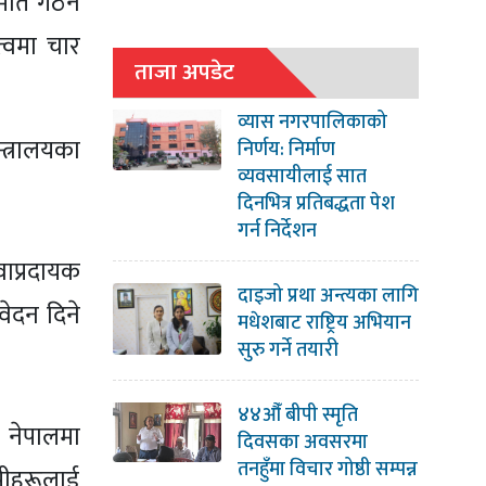
समिति गठन
्वमा चार
ताजा अपडेट
व्यास नगरपालिकाको
्त्रालयका
निर्णय: निर्माण
व्यवसायीलाई सात
दिनभित्र प्रतिबद्धता पेश
गर्न निर्देशन
वाप्रदायक
दाइजो प्रथा अन्त्यका लागि
वेदन दिने
मधेशबाट राष्ट्रिय अभियान
सुरु गर्ने तयारी
४४औँ बीपी स्मृति
 नेपालमा
दिवसका अवसरमा
तनहुँमा विचार गोष्ठी सम्पन्न
पीहरूलाई