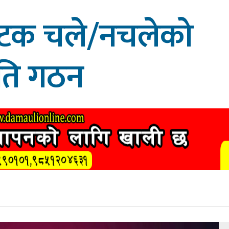
िकटक चले/नचलेको
िति गठन