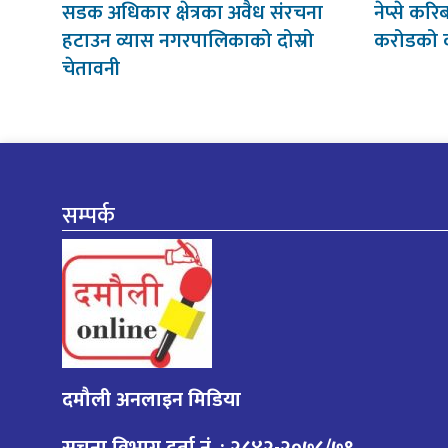
सडक अधिकार क्षेत्रका अवैध संरचना
नेप्से करि
हटाउन व्यास नगरपालिकाको दोस्रो
करोडको 
चेतावनी
सम्पर्क
दमौली अनलाइन मिडिया
सूचना विभाग दर्ता नं. : २८४२-२०७८/७९