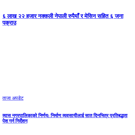
६ लाख २२ हजार नक्कली नेपाली रुपैयाँ र मेसिन सहित ६ जना
पक्राउ
ताजा अपडेट
व्यास नगरपालिकाको निर्णय: निर्माण व्यवसायीलाई सात दिनभित्र प्रतिबद्धता
पेश गर्न निर्देशन