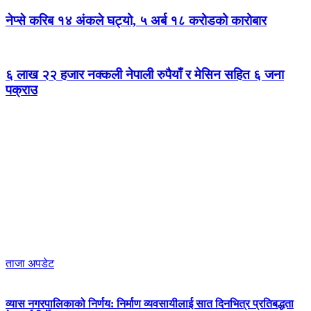
नेप्से करिब १४ अंकले घट्यो, ५ अर्ब १८ करोडको कारोबार
६ लाख २२ हजार नक्कली नेपाली रुपैयाँ र मेसिन सहित ६ जना
पक्राउ
ताजा अपडेट
व्यास नगरपालिकाको निर्णय: निर्माण व्यवसायीलाई सात दिनभित्र प्रतिबद्धता