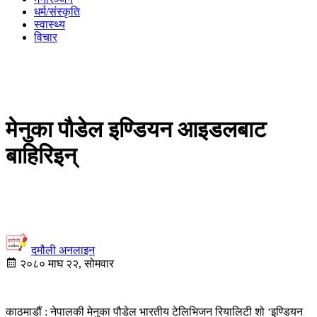
धर्म/संस्कृति
स्वास्थ्य
विचार
मेनुका पौडेल इण्डियन आइडलबाट
बाहिरिइन्
दमौली अनलाइन
२०८० माघ २२, सोमवार
काठमाडौं : नेपालकी मेनुका पौडेल भारतीय टेलिभिजन रियालिटी शो ‘इण्डियन