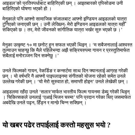
आइडल’को प्रतिस्पर्धाबाट बाहिरिएकी छन् । आइतबारको एपिसोडमा उनी
बाहिरिएको घोषणा भएको हो ।
मेनुकाले पनि आफ्नो सामाजिक संजालबाट आफ्नो इण्डियन आइडलको यात्रा
टुंगिएको जनाएकी छन् । उनी लेख्छिन्- मेरो इण्डियन आइडलको यात्रा यहीँ
सकिएको छ । तर, मेरो जीवनको सांगीतिक यात्रा भर्खर सुरु भएको छ ।’
मेनुका उत्कृष्ट १० मा छनोट हुन सफल भएकी थिइन् । ‘म सबैजनालाई आश्वस्त
तुल्याउन चाहन्छु कि मैले पहिलेभन्दा अझै सक्रियरुपमा गायन र प्रस्तुतिमार्फत
सबैलाई मनोरञ्जन दिन सक्नेछु ।’
उनले फिल्मको गायन, रेकर्डिङ र कन्सर्टमा साथ दिन फ्यानलाई आग्रह गरेकी
छन् । यो वर्षभरि नै आफ्नो पाइपलाइनमा संगीतको योजना रहेको समेत उनले
उल्लेख गरेकी छन् । ‘यो मेरो सुरुवात हो, समाप्ती होइन’ उनले लेखेकी छन् ।
आइडलमा रहँदा उनले ‘सलार’मार्फत भारतीय फिल्म गायनमा डेब्यु गरेकी थिइन्
। चिकित्सकले उनलाई ‘एआई भिजन चस्मा’ पनि प्रदान गरेका थिए जसमार्फत
अबदेखि उनले पढ्न, हिँड्न र मान्छे चिन्न सक्छिन् ।
यो खबर पढेर तपाईलाई कस्तो महसुस भयो ?