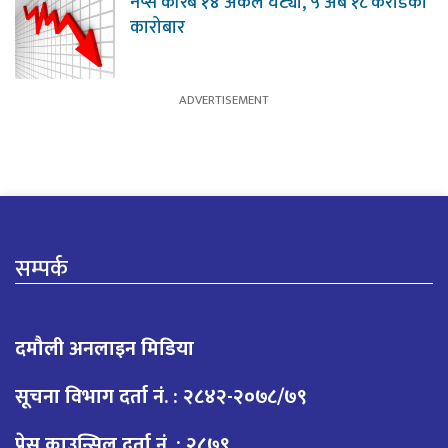
नेप्से करिब १४ अंकले घट्यो, ५ अर्ब १८ करोडको
कारोबार
सम्पर्क
दमौली अनलाइन मिडिया
सूचना विभाग दर्ता नं. : २८४२-२०७८/७९
प्रेस काउन्सिल दर्ता नं. : २८७९