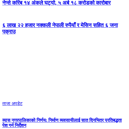
नेप्से करिब १४ अंकले घट्यो, ५ अर्ब १८ करोडको कारोबार
६ लाख २२ हजार नक्कली नेपाली रुपैयाँ र मेसिन सहित ६ जना
पक्राउ
ताजा अपडेट
व्यास नगरपालिकाको निर्णय: निर्माण व्यवसायीलाई सात दिनभित्र प्रतिबद्धता
पेश गर्न निर्देशन