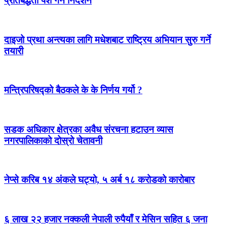
प्रतिबद्धता पेश गर्न निर्देशन
दाइजो प्रथा अन्त्यका लागि मधेशबाट राष्ट्रिय अभियान सुरु गर्ने
तयारी
मन्त्रिपरिषद्को बैठकले के के निर्णय गर्यो ?
सडक अधिकार क्षेत्रका अवैध संरचना हटाउन व्यास
नगरपालिकाको दोस्रो चेतावनी
नेप्से करिब १४ अंकले घट्यो, ५ अर्ब १८ करोडको कारोबार
६ लाख २२ हजार नक्कली नेपाली रुपैयाँ र मेसिन सहित ६ जना