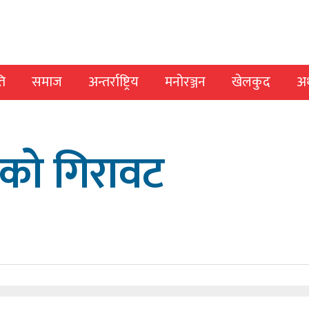
ि
समाज
अन्तर्राष्ट्रिय
मनोरञ्जन
खेलकुद
अर
कको गिरावट