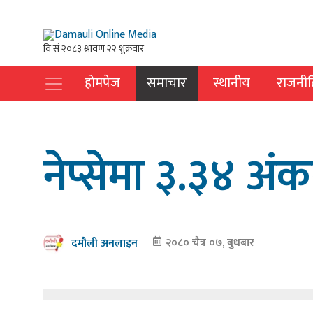
होमपेज
समाचार
स्थानीय
राजनीत
नेप्सेमा ३.३४ अं
२०८० चैत्र ०७, बुधबार
दमौली अनलाइन