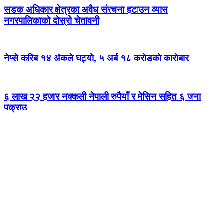
सडक अधिकार क्षेत्रका अवैध संरचना हटाउन व्यास
नगरपालिकाको दोस्रो चेतावनी
नेप्से करिब १४ अंकले घट्यो, ५ अर्ब १८ करोडको कारोबार
६ लाख २२ हजार नक्कली नेपाली रुपैयाँ र मेसिन सहित ६ जना
पक्राउ