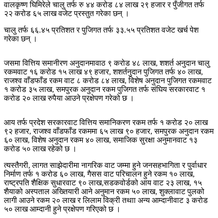
वालकृष्ण घिमिरेले चालु तर्फ रु ४४ करोड ८४ लाख २९ हजार र पुँजीगत तर्फ
२२ करोड ६५ लाख वजेट प्रस्तुत गरेका छन् ।
चालु तर्फ ६६.४५ प्रतिशत र पुजिगत तर्फ ३३.५५ प्रतिशत वजेट खर्च पेश
गरेका छन् ।
जसमा वित्तिय समानीरण अनुदानमावाठ ९ करोड ४८ लाख, शशर्त अनुदान चालु
रकमवाट १६ करोड १५ लाख ४९ हजार, शशर्तनुदान पुजिगत तर्फ ४० लाख,
राजश्व वाँडफाँड रकम वाट ८ करोड ८४ लाख, विशेष अनुदान पुजिगत रकमवाट
१ करोड ३५ लाख, समपुरक अनुदान रकम पुजिगत तर्फ संघिय सरकारवाट १
करोड २० लाख रुपैया आउने प्रक्षेपण गरेको छ ।
आय तर्फ प्रदेश सरकारवाट वित्तिय समानिकरण रकम तर्फ १ करोड २० लाख
९२ हजार, राजश्व वाँडफाँड रकममा ६५ लाख ९० हजार, समपुरक अनुदान रकम
६० लाख, विशेष अनुदान रकम ४० लाख, समाजिक सुरक्षा अनुमानवाट १३
करोड ५० लाख रहेको छ ।
त्यस्तैगरी, लागत साझेदारीमा नागरिक वाट जम्मा हुने जनसहभागिता र पुर्वाधार
निर्माण तर्फ १ करोड ६० लाख, गैसस वाट परिचालन हुने रकम १० लाख,
राष्ट्रपति शैक्षिक सुधारवाट ९० लाख,सडकवोर्डको आय वाट २३ लाख, १५
शैयाको अस्पताल अख्तियारी आने अनुमान रकम ५० लाख, शुक्लावाट पुलको
लागी आउने रकम २० लाख र लिलाम विक्री तथाा अन्य आम्दानीवाट ३ करोड
५० लाख आम्दानी हुने प्रक्षेपण गरिएको छ ।