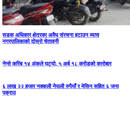
सडक अधिकार क्षेत्रका अवैध संरचना हटाउन व्यास
नगरपालिकाको दोस्रो चेतावनी
नेप्से करिब १४ अंकले घट्यो, ५ अर्ब १८ करोडको कारोबार
६ लाख २२ हजार नक्कली नेपाली रुपैयाँ र मेसिन सहित ६ जना
पक्राउ