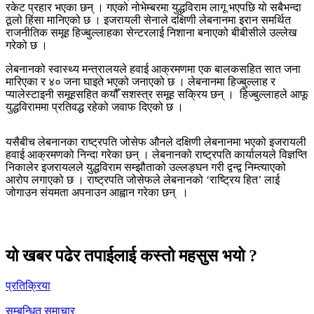
रकेट प्रहार भएका छन् । गएको नोभेम्बरमा युद्धविराम लागू भएपछि यो सबैभन्दा
ठूलो हिंसा मानिएको छ । इजरायली सेनाले दक्षिणी लेबनानमा इरान समर्थित
राजनीतिक समूह हिज्बुल्लाहका सेन्टरलाई निशाना बनाएको बीबीसीले उल्लेख
गरेको छ ।
लेबनानको स्वास्थ्य मन्त्रालयले हवाई आक्रमणमा एक बालकसहित सात जना
मारिएका र ४० जना घाइते भएको जनाएको छ । लेबनानमा हिज्बुल्लाह र
प्यालेस्टाइनी समूहसहित कयौँ सशस्त्र समूह सक्रिय छन् । हिज्बुल्लाहले आफू
युद्धविराममा प्रतिवद्ध रहेको जवाफ दिएको छ ।
यसैबीच लेबनानका राष्ट्रपति जोसेफ औनले दक्षिणी लेबनानमा भएको इजरायली
हवाई आक्रमणको निन्दा गरेका छन् । लेबनानको राष्ट्रपति कार्यालयले विज्ञप्ति
निकालेर इजरायलले युद्धविराम सम्झौताको उल्लङ्घन गरी द्वन्द्व निम्त्याएको
आरोप लगाएको छ । राष्ट्रपति जोसेफले लेबनानको ‘राष्ट्रिय हित’ लाई
जोगाउन संयमता अपनाउन आह्वान गरेका छन् ।
यो खबर पढेर तपाईलाई कस्तो महसुस भयो ?
प्रतिक्रिया
सम्बन्धित समाचार