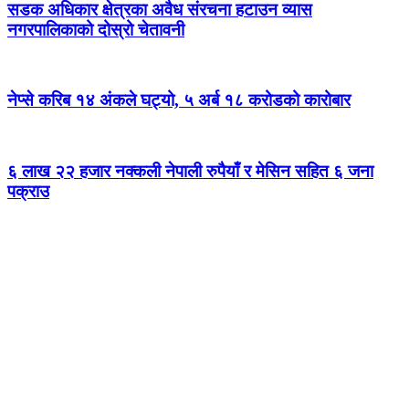
सडक अधिकार क्षेत्रका अवैध संरचना हटाउन व्यास
नगरपालिकाको दोस्रो चेतावनी
नेप्से करिब १४ अंकले घट्यो, ५ अर्ब १८ करोडको कारोबार
६ लाख २२ हजार नक्कली नेपाली रुपैयाँ र मेसिन सहित ६ जना
पक्राउ