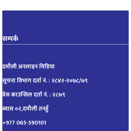
सम्पर्क
दमौली अनलाइन मिडिया
सूचना विभाग दर्ता नं. : २८४२-२०७८/७९
प्रेस काउन्सिल दर्ता नं. : २८७९
ब्यास ०२,दमौली तनहुँ
+977 065-590101