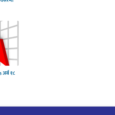
 अवसरमा
५ अर्ब १८