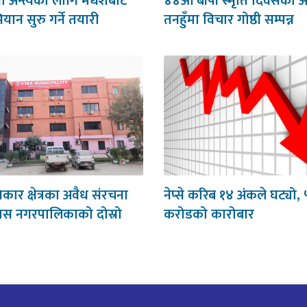
था अन्त्यका लागि मधेशबाट
४४औँ बीपी स्मृति दिवसका
भियान सुरु गर्ने तयारी
तनहुँमा विचार गोष्ठी सम्पन्न
र क्षेत्रका अवैध संरचना
नेप्से करिब १४ अंकले घट्यो, 
यास नगरपालिकाको दोस्रो
करोडको कारोबार