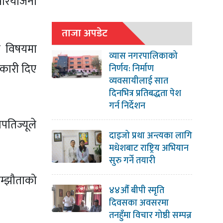
 परियोजना
ताजा अपडेट
स विषयमा
व्यास नगरपालिकाको
नकारी दिए
निर्णय: निर्माण
व्यवसायीलाई सात
दिनभित्र प्रतिबद्धता पेश
गर्न निर्देशन
पतिज्यूले
दाइजो प्रथा अन्त्यका लागि
मधेशबाट राष्ट्रिय अभियान
सुरु गर्ने तयारी
सम्झौताको
४४औँ बीपी स्मृति
दिवसका अवसरमा
तनहुँमा विचार गोष्ठी सम्पन्न