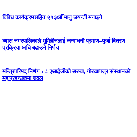
विविध कार्यक्रमसहित २१३औँ भानु जयन्ती मनाइने
व्यास नगरपालिकाले भूमिहीनलाई जग्गाधनी प्रमाण–पूर्जा वितरण
प्रक्रिया अघि बढाउने निर्णय
मन्त्रिपरिषद् निर्णय : ८ एआईजीको सरुवा, गोरखापत्र संस्थानको
महाप्रबन्धकमा रावल