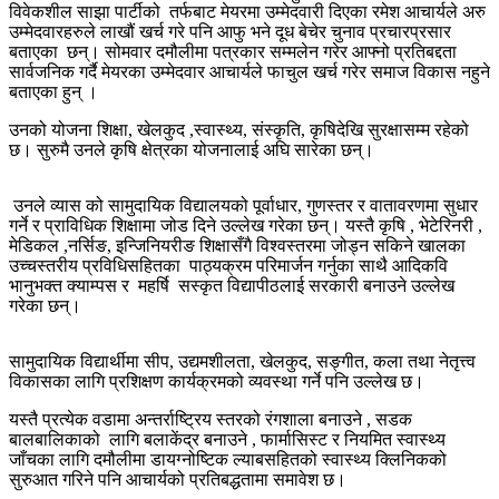
विवेकशील साझा पार्टीको तर्फबाट मेयरमा उम्मेदवारी दिएका रमेश आचार्यले अरु
उम्मेदवारहरुले लाखौं खर्च गरे पनि आफु भने दूध बेचेर चुनाव प्रचारप्रसार
बताएका छन्। सोमवार दमौलीमा पत्रकार सम्मलेन गरेर आफ्नो प्रतिबद्दता
सार्वजनिक गर्दै मेयरका उम्मेदवार आचार्यले फाचुल खर्च गरेर समाज विकास नहुने
बताएका हुन् ।
उनको योजना शिक्षा, खेलकुद ,स्वास्थ्य, संस्कृति, कृषिदेखि सुरक्षासम्म रहेको
छ। सुरुमै उनले कृषि क्षेत्रका योजनालाई अघि सारेका छन्।
उनले व्यास को सामुदायिक विद्यालयको पूर्वाधार, गुणस्तर र वातावरणमा सुधार
गर्ने र प्राविधिक शिक्षामा जोड दिने उल्लेख गरेका छन्। यस्तै कृषि , भेटेरिनरी ,
मेडिकल ,नर्सिङ, इन्जिनियरीङ शिक्षासँगै विश्वस्तरमा जोड्न सकिने खालका
उच्चस्तरीय प्रविधिसहितका पाठ्यक्रम परिमार्जन गर्नुका साथै आदिकवि
भानुभक्त क्याम्पस र महर्षि सस्कृत विद्यापीठलाई सरकारी बनाउने उल्लेख
गरेका छन्।
सामुदायिक विद्यार्थीमा सीप, उद्यमशीलता, खेलकुद, सङ्गीत, कला तथा नेतृत्त्व
विकासका लागि प्रशिक्षण कार्यक्रमको व्यवस्था गर्ने पनि उल्लेख छ।
यस्तै प्रत्येक वडामा अन्तर्राष्ट्रिय स्तरको रंगशाला बनाउने , सडक
बालबालिकाको लागि बलाकेंद्र बनाउने , फार्मासिस्ट र नियमित स्वास्थ्य
जाँचका लागि दमौलीमा डायग्नोष्टिक ल्याबसहितको स्वास्थ्य क्लिनिकको
सुरुआत गरिने पनि आचार्यको प्रतिबद्धतामा समावेश छ।