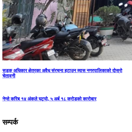
सडक अधिकार क्षेत्रका अवैध संरचना हटाउन व्यास नगरपालिकाको दोस्रो
चेतावनी
नेप्से करिब १४ अंकले घट्यो, ५ अर्ब १८ करोडको कारोबार
सम्पर्क