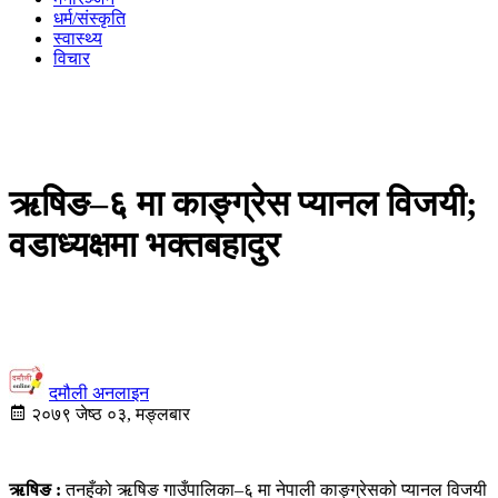
धर्म/संस्कृति
स्वास्थ्य
विचार
ऋषिङ–६ मा काङ्ग्रेस प्यानल विजयी;
वडाध्यक्षमा भक्तबहादुर
दमौली अनलाइन
२०७९ जेष्ठ ०३, मङ्लबार
ऋषिङ :
तनहुँको ऋषिङ गाउँपालिका–६ मा नेपाली काङ्ग्रेसको प्यानल विजयी