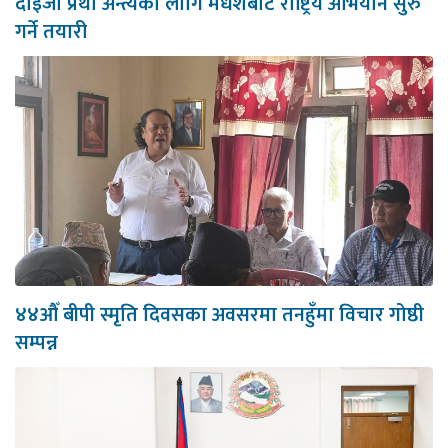
दाइजो प्रथा अन्त्यका लागि मधेशबाट राष्ट्रिय अभियान सुरु
गर्ने तयारी
४४औँ बीपी स्मृति दिवसका अवसरमा तनहुँमा विचार गोष्ठी
सम्पन्न