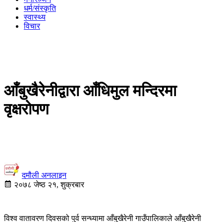
धर्म/संस्कृति
स्वास्थ्य
विचार
आँबुखैरेनीद्वारा आँधिमुल मन्दिरमा
वृक्षरोपण
दमौली अनलाइन
२०७८ जेष्ठ २१, शुक्रबार
विश्व वातावरण दिवसको पुर्व सन्ध्यामा आँबुखैरेनी गाउँपालिकाले आँबुखैरेनी