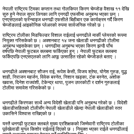
नेपाली राष्ट्रिय टिमका कप्तान तथा गोलकिपर किरण चेम्जोङ वैशाख ११ देखि
सुरु हुने नेपाल सुपर लिगका लागि एनगढी एफसीमा अनुबन्ध भएका छन् ।
एनएसएलको फ्रेन्चाइज धनगढी एफसीले बिहीबार एक कार्यक्रम गर्दै किरण
चेम्जोङलाई आइकोनिक प्लेअरको रुपमा सार्वजनिक गरेको छ ।
राष्ट्रिय टोलीका मिडफिल्डर विशाल राईलाई धनगढीले मार्की प्लेयरको रूपमा
नियुक्त गरिसकेको छ । अक्शनबाट १४ जना खेलाडी धनगढीकाे टोलीमा
अनुबन्ध भइसकेका छन् । धनगढीमा अनुबन्ध भएका किरण झन्डै पाँच
वर्षपछि नेपाली फुटबल क्लबमा फर्किएका हुन् । नेपाली फुटबल क्लबमा
फर्किएपछि एनएसएलको लागि आफू उत्साहित रहेको चेम्जाेङले बताए ।
धनगढीले अक्शनबाट सौजन राई, रूपेश केसी, विजय श्रेष्ठ, योगेश गुरुङ, युद्ध
शाही, निराजन महर्जन, विवेक बस्नेत, निशान खड्का, टंक बस्नेत, अशोक
खवास, दिनेश राजवंशी, टेकेन्द्र थापा, पुजन उपरकोटी र दर्शन गुरुङलाई
टोलीमा समावेश गरिसकेको छ ।
धनगढीले किरणका साथै अन्य विदेशी खेलाडी पनि अनुबन्ध गरेको छ । विदेशी
खेलाडीसहितको टोलीसँग नेपाली खेलाडीले खेल्दा नेपाली खेलाडीको स्तर
उकासिने विश्वास राखिएको छ ।
यस्तै धनगढी फुटबल क्लबले मुख्य प्रशिक्षकको जिम्मेवारी राष्ट्रिय टोलीका
पूर्वखेलाडी युगल किशोर राईलाई दिएको छ । नियुक्त भएका राईले धनगढीलाई