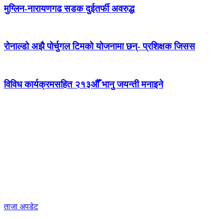
मुग्लिन-नारायणगढ सडक दुईतर्फी अवरुद्ध
रोनाल्डो अझै पोर्चुगल टिमको योजनामा छन्- प्रशिक्षक जिसस
विविध कार्यक्रमसहित २१३औँ भानु जयन्ती मनाइने
ताजा अपडेट