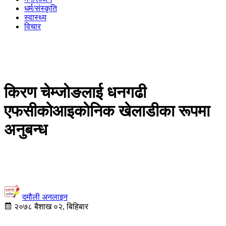
धर्म/संस्कृति
स्वास्थ्य
विचार
किरण चेम्जाेङलाई धनगढी
एफसीकोआइकाेनिक खेलाडीका रूपमा
अनुबन्ध
दमौली अनलाइन
२०७८ बैशाख ०२, बिहिबार