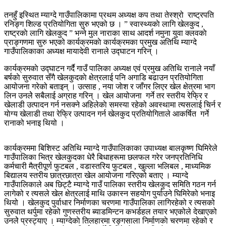
तनहुँ इस्थित म्याग्दे गाउँपालिकामा प्रथम अध्यक्ष कप तथा तेस्श्रो राष्ट्रपति
रनिङ्ग शिल्ड प्रतियोगिता सुरु भएको छ । ” स्वास्थ्यकाे लागि खेलकुद ,
राष्ट्रकाे लागि खेलकुद ” भन्ने मुल नाराका साथ आदर्श नमुना युवा क्लवकाे
प्राङ्गणमा सुरु भएको कार्यक्रमकाे कार्यक्रमका प्रमुख अतिथि म्याग्दे
गाउँपालिकाका अध्यक्ष मायादेवी रानाले उद्घाटन गरिन् ।
कार्यक्रमकाे उद्घाटन गर्दै गाउँ पालिका अध्यक्ष एवं प्रमुख अतिथि रानाले नयाँ
बर्षकाे सुरुवात सँगै खेलकुदकाे क्षेत्रलाई पनि अगाडि बढाउन प्रतियोगिता
आयोजना गरेको बताइन् । उत्साह , नया जाेश र जाँगर लिएर खेल क्षेत्रमा भाग
लिन उनलेे सबैलाई अग्राह गरिन् । खेल आयोजना गर्ने तर स्तरीय रेफ्रि र
खेलाडी उत्पादन गर्न नसक्ने अहिलेकाे समस्या रहेको अवस्थामा त्यसलाई चिर्न र
याेग्य खेलाडी तथा रेफ्रि उत्पादन गर्न खेलकुद प्रतियोगिताले आकर्षित गर्ने
रानाको भनाइ थियो ।
कार्यक्रममा बिशिस्ट अतिथि म्याग्दे गाउँपालिकाका उपाध्यक्ष बालकृष्ण घिमिरेले
गाउँपालिका भित्र खेलकुदका धेरै बिधाहरूमा छलफल गरेर जनप्रतिनिधि
कर्मचारी मैत्रीपूर्ण फुटबल , वडास्तरिय फुटबल , खुल्ला भलिबल , माध्यमिक
बिद्यालय स्तरीय छात्रछात्रा खेल आयोजना गरिएको बताए । म्याग्दे
गाउँपालिकाले अब छिट्टै म्याग्दे गाउँ पालिका स्तरीय खेलकुद समिति गठन गर्न
लागेको र त्यसले खेल क्षेत्रलाई माथि उकास्न सहयोग पुर्याउने घिमिरेको भनाइ
थियो । खेलकुद पुर्वाधार निर्माणका चरणमा गाउँपालिका लागिरहेको र त्यसको
सुरुवात थर्पुमा रहेको गुणस्तरीय ब्याडमिन्टन कभर्डहल तयार भएकोले देखाएको
उनलेे प्रस्ट्याए । म्याग्देकाे तिलहारमा रङ्गसाला निर्माणकाे चरणमा रहेको र