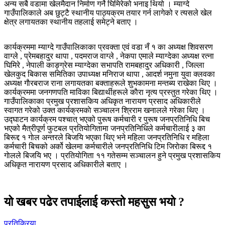
अन्य सबै वडामा खेलमैदान निर्माण गर्ने घिमिरेको भनाइ थियो । म्याग्दे
गाउँपालिकाले अब छुट्टै स्थानीय पाठ्यक्रम तयार गर्न लागेको र त्यसले खेल
क्षेत्र लगायतका स्थानीय तहलाई समेट्ने बताए ।
कार्यक्रममा म्याग्दे गाउँपालिकाका प्रवक्ता एवं वडा नँ १ का अध्यक्ष शिवसरण
वाग्ले , प्रेमबहादुर थापा , पदमराज वाग्ले , नेकपा एमाले म्याग्देका अध्यक्ष रत्ना
घिमिरे , नेपाली काङ्ग्रेस म्याग्देका सभापति रामबहादुर अधिकारी , जिल्ला
खेलकुद बिकास समितिका उपाध्यक्ष मनिराज थापा , आदर्श नमुना युवा क्लवका
अध्यक्ष गाैरबराज राना लगायतका बक्ताहरूले शुभकामना मन्तब्य राखेका थिए ।
कार्यक्रममा जनगणपति माविका बिद्यार्थीहरूले काैरा नृत्य प्रस्तुत गरेका थिए ।
गाउँपालिकाका प्रमुख प्रशासकिय अधिकृत नारायण प्रसाद अधिकारीले
स्वागत गरेको उक्त कार्यक्रमकाे सञ्चालन श्रिराम खनालले गरेका थिए ।
उद्घाटन कार्यक्रम पश्चात् भएको पुरूष कर्मचारी र पुरूष जनप्रतिनिधि बिच
भएको मैत्रीपूर्ण फुटबल प्रतियोगितामा जनप्रतिनिधिले कर्मचारीलाई ३ का
बिरूद्द १ गाेल अन्तरले बिजयि भएका थिए भने महिला जनप्रतिनिधि र महिला
कर्मचारी बिचको अर्को खेलमा कर्मचारीले जनप्रतिनिधि टिम जिराेका बिरूद्द १
गाेलले बिजयि भए । प्रतियोगिता ११ गतेसम्म सञ्चालन हुने प्रमुख प्रशासकिय
अधिकृत नारायण प्रसाद अधिकारीले बताए ।
यो खबर पढेर तपाईलाई कस्तो महसुस भयो ?
प्रतिक्रिया