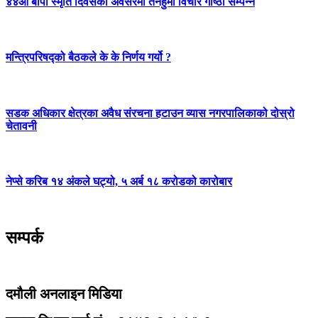
४४औँ बीपी स्मृति दिवसका अवसरमा तनहुँमा विचार गोष्ठी सम्पन्न
मन्त्रिपरिषद्को बैठकले के के निर्णय गर्यो ?
सडक अधिकार क्षेत्रका अवैध संरचना हटाउन व्यास नगरपालिकाको दोस्रो
चेतावनी
नेप्से करिब १४ अंकले घट्यो, ५ अर्ब १८ करोडको कारोबार
सम्पर्क
दमौली अनलाइन मिडिया