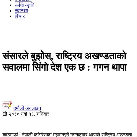
धर्म/संस्कृति
स्वास्थ्य
विचार
संसारले बुझोस्, राष्ट्रिय अखण्डताको
सवालमा सिंगो देश एक छ : गगन थापा
दमौली अनलाइन
२०८० भदौ १६, शनिबार
काठमाडौं : नेपाली कांग्रेसका महामन्त्री गगनकुमार थापाले राष्ट्रिय अखण्डता