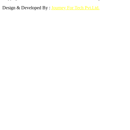
Design & Developed By :
Journey For Tech Pvt.Ltd.