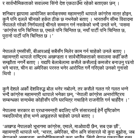
र सार्वभौमिकताको सवालमा सिंगो देश एकठाउँमा रहेको बताएका छन् ।
शनिबार झापामा आयोजित कार्यक्रममा महामन्त्री थापाले कांग्रेस मात्र होइन,
कुनै पनि दलले चीनको हर्कत ठीक छ नभनेको बताए । भारतसँग सीमा विवादमा
नेपालले गरेको निर्णयलाई चीनले सम्मान गर्न नसकेको भन्दै उनले भने, ‘यसमा
‘कांग्रेस पनि चिन्तित छ, एमाले पनि चिन्तित छ, नयाँ पार्टी पनि चिन्तित छ,
पुरानो पार्टी पनि चिन्तित छ ।’
नेपालले एमसीसी, बीआरआई सबैसँग मिलेर काम गर्न चाहेको उनले बताए ।
महामन्त्री थापाले राष्ट्रिय अखण्डता र सार्वभौमिकताको सवालमा कहीँ कतै
सम्झौता नगर्ने बताए । यद्यपि बेलाबेलामा कसैले कसैलाई कमजोर बनाउनु प¥यो
भने भारत, चीन वा अमेरिका परस्त भनेर आरोपित गर्ने गरिएको उनको गुनासो
थियो ।
कुनै देशले अर्को देशविरुद्ध बोल भनेर नबोल्ने, तर कसैले गलत गरे गलत भन्ने
भन्दै कांग्रेस महामन्त्री थापाले भनेका छन्, ‘नेपाली कांग्रेस अन्तर्राष्ट्रिय
सम्बन्धका सन्दर्भमा कोहीसँग पनि घरभित्र नचाहिने राजनीति गर्न चाहँदैन ।’
नेपालमा सरकार वा प्रधानमन्त्री बदलिए पनि संसारलाई हेर्ने दृष्टिकोण
नबदलियोस् होस् भन्ने आफूहरुले चाहेको उनले बताए ।
‘अखण्ड नेपालको भूभागमा कांग्रेस, एमाले, माओवादी छैन, सब एक छौं’,
महामन्त्री थापाले भने, ‘भारत, अमेरिका, चीन अनि संसारले यो कुरा बुझोस्, जब
नेपालको अखण्डता, सार्वभौमिकताको कुरा आउँछ, सिंगो नेपाल एकठाउँमा हुन्छ,