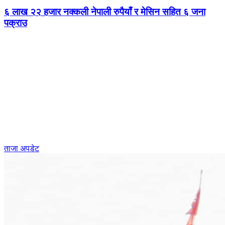
६ लाख २२ हजार नक्कली नेपाली रुपैयाँ र मेसिन सहित ६ जना
पक्राउ
ताजा अपडेट