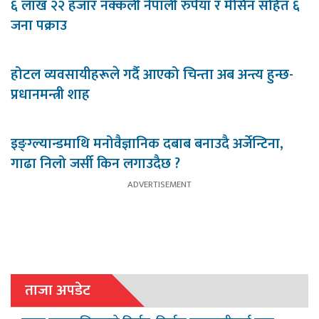
६ लाख २२ हजार नक्कली नेपाली रुपैयाँ र मेसिन सहित ६
जना पक्राउ
होटल व्यवसायीहरूले गर्दै आएको चिन्ता अब अन्त्य हुन्छ-
प्रधानमन्त्री शाह
इङ्ग्ल्यान्डमाथि मनोवैज्ञानिक दबाब बनाउदै अर्जेन्टिना,
गाढा निलो जर्सी किन लगाउदैछ ?
ताजा अपडेट